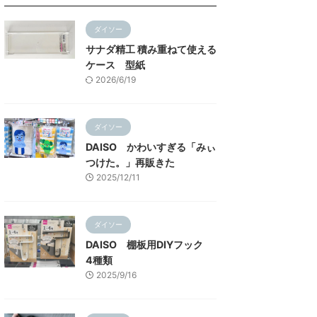
ダイソー
サナダ精工 積み重ねて使える
ケース 型紙
2026/6/19
ダイソー
DAISO かわいすぎる「みぃ
つけた。」再販きた
2025/12/11
ダイソー
DAISO 棚板用DIYフック
4種類
2025/9/16