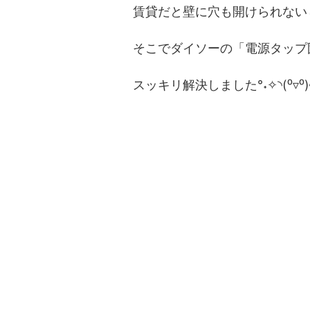
賃貸だと壁に穴も開けられない
そこでダイソーの「電源タップ
スッキリ解決しました°˖✧◝(⁰▿⁰)◜