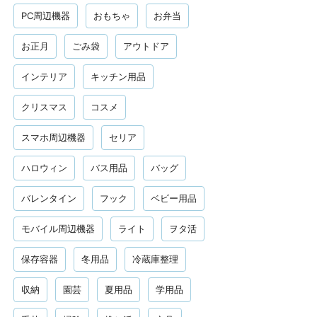
PC周辺機器
おもちゃ
お弁当
お正月
ごみ袋
アウトドア
インテリア
キッチン用品
クリスマス
コスメ
スマホ周辺機器
セリア
ハロウィン
バス用品
バッグ
バレンタイン
フック
ベビー用品
モバイル周辺機器
ライト
ヲタ活
保存容器
冬用品
冷蔵庫整理
収納
園芸
夏用品
学用品