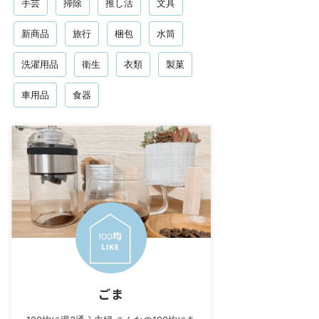
手芸
掃除
推し活
文具
新商品
旅行
梱包
水筒
洗濯用品
衛生
衣類
製菓
車用品
食器
ごま