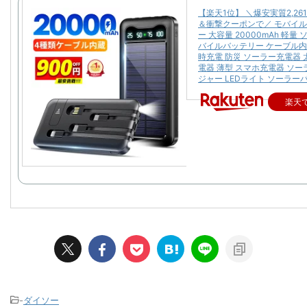
【楽天1位】 ＼爆安実質2,26
＆衝撃クーポンで／ モバイ
ー 大容量 20000mAh 軽量
バイルバッテリー ケーブル内
時充電 防災 ソーラー充電器 
電器 薄型 スマホ充電器 ソ
ジャー LEDライト ソーラー
楽天
-
ダイソー