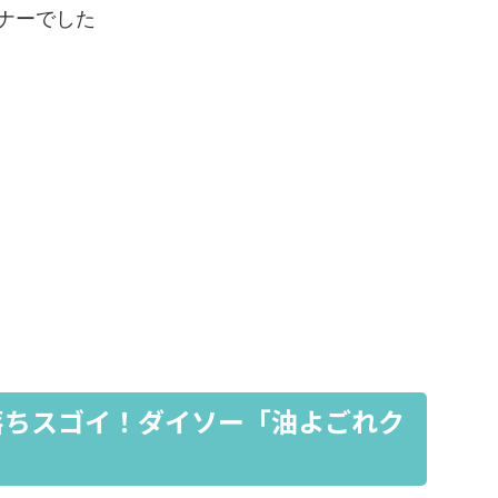
ナーでした
落ちスゴイ！ダイソー「油よごれク