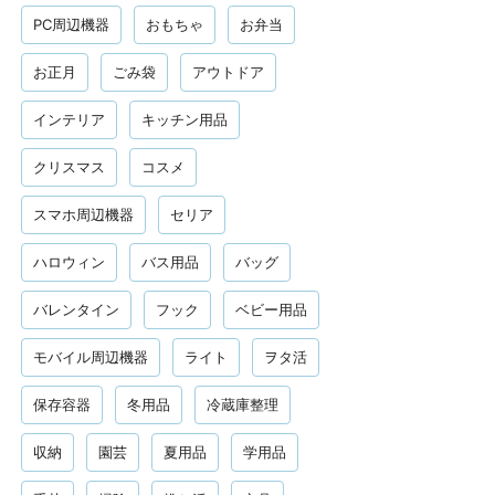
PC周辺機器
おもちゃ
お弁当
お正月
ごみ袋
アウトドア
インテリア
キッチン用品
クリスマス
コスメ
スマホ周辺機器
セリア
ハロウィン
バス用品
バッグ
バレンタイン
フック
ベビー用品
モバイル周辺機器
ライト
ヲタ活
保存容器
冬用品
冷蔵庫整理
収納
園芸
夏用品
学用品