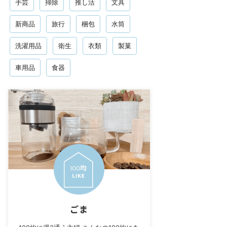
手芸
掃除
推し活
文具
新商品
旅行
梱包
水筒
洗濯用品
衛生
衣類
製菓
車用品
食器
ごま