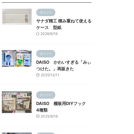
ダイソー
サナダ精工 積み重ねて使える
ケース 型紙
2026/6/19
ダイソー
DAISO かわいすぎる「みぃ
つけた。」再販きた
2025/12/11
ダイソー
DAISO 棚板用DIYフック
4種類
2025/9/16