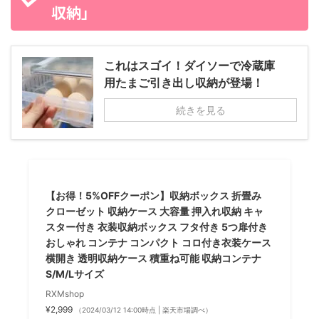
収納」
これはスゴイ！ダイソーで冷蔵庫
用たまご引き出し収納が登場！
続きを見る
【お得！5%OFFクーポン】収納ボックス 折畳み
クローゼット 収納ケース 大容量 押入れ収納 キャ
スター付き 衣装収納ボックス フタ付き 5つ扉付き
おしゃれ コンテナ コンパクト コロ付き衣装ケース
横開き 透明収納ケース 積重ね可能 収納コンテナ
S/M/Lサイズ
RXMshop
¥2,999
（2024/03/12 14:00時点 | 楽天市場調べ）