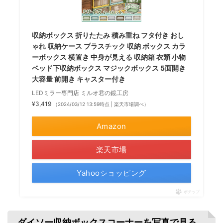
収納ボックス 折りたたみ 積み重ね フタ付き おし
ゃれ 収納ケース プラスチック 収納 ボックス カラ
ーボックス 横置き 中身が見える 収納箱 衣類 小物
ベッド下収納ボックス マジックボックス 5面開き
大容量 前開き キャスター付き
LEDミラー専門店 ミルオ君の鏡工房
¥3,419
（2024/03/12 13:59時点 | 楽天市場調べ）
Amazon
楽天市場
Yahooショッピング
ポチップ
ダイソー収納ボックスコーナーを写真で見る