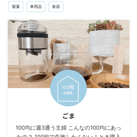
製菓
車用品
食器
ごま
100均に週3通う主婦 こんなの100均にあっ
たの？ 100均で失敗したくない！とき購入