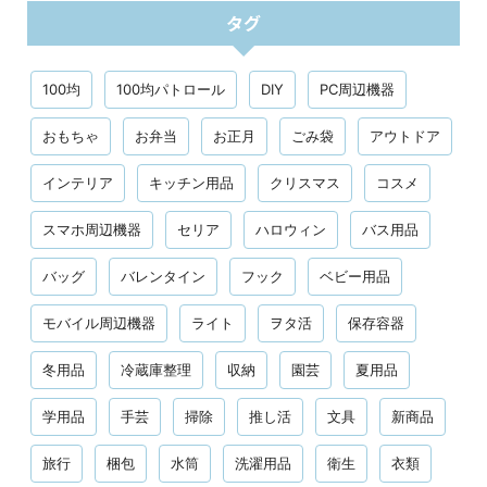
タグ
100均
100均パトロール
DIY
PC周辺機器
おもちゃ
お弁当
お正月
ごみ袋
アウトドア
インテリア
キッチン用品
クリスマス
コスメ
スマホ周辺機器
セリア
ハロウィン
バス用品
バッグ
バレンタイン
フック
ベビー用品
モバイル周辺機器
ライト
ヲタ活
保存容器
冬用品
冷蔵庫整理
収納
園芸
夏用品
学用品
手芸
掃除
推し活
文具
新商品
旅行
梱包
水筒
洗濯用品
衛生
衣類