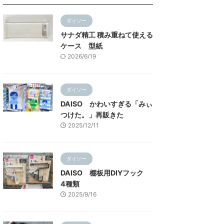
ダイソー
サナダ精工 積み重ねて使える
ケース 型紙
2026/6/19
ダイソー
DAISO かわいすぎる「みぃ
つけた。」再販きた
2025/12/11
ダイソー
DAISO 棚板用DIYフック
4種類
2025/9/16