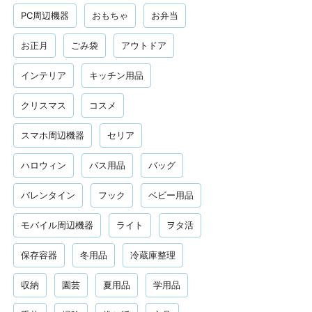
PC周辺機器
おもちゃ
お弁当
お正月
ごみ袋
アウトドア
インテリア
キッチン用品
クリスマス
コスメ
スマホ周辺機器
セリア
ハロウィン
バス用品
バッグ
バレンタイン
フック
ベビー用品
モバイル周辺機器
ライト
ヲタ活
保存容器
冬用品
冷蔵庫整理
収納
園芸
夏用品
学用品