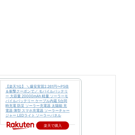
【楽天1位】 ＼爆安実質2,261円〜P5倍
＆衝撃クーポンで／ モバイルバッテリ
ー 大容量 20000mAh 軽量 ソーラーモ
バイルバッテリー ケーブル内蔵 5台同
時充電 防災 ソーラー充電器 太陽能 充
電器 薄型 スマホ充電器 ソーラーチャー
ジャー LEDライト ソーラーパネル
楽天で購入