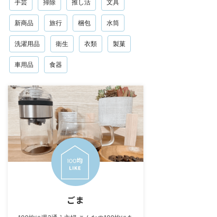
手芸
掃除
推し活
文具
新商品
旅行
梱包
水筒
洗濯用品
衛生
衣類
製菓
車用品
食器
ごま