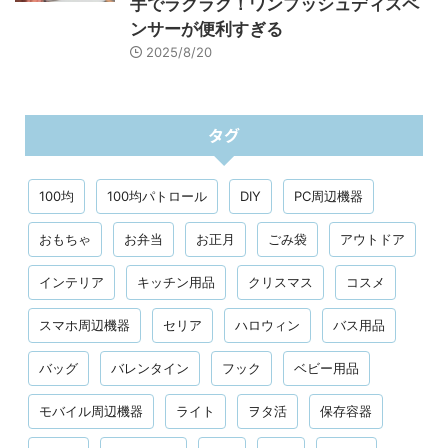
手でラクラク！ワンプッシュディスペ
ンサーが便利すぎる
2025/8/20
タグ
100均
100均パトロール
DIY
PC周辺機器
おもちゃ
お弁当
お正月
ごみ袋
アウトドア
インテリア
キッチン用品
クリスマス
コスメ
スマホ周辺機器
セリア
ハロウィン
バス用品
バッグ
バレンタイン
フック
ベビー用品
モバイル周辺機器
ライト
ヲタ活
保存容器