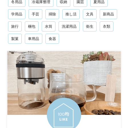
冬用品
冷蔵庫整理
収納
園芸
夏用品
学用品
手芸
掃除
推し活
文具
新商品
旅行
梱包
水筒
洗濯用品
衛生
衣類
製菓
車用品
食器