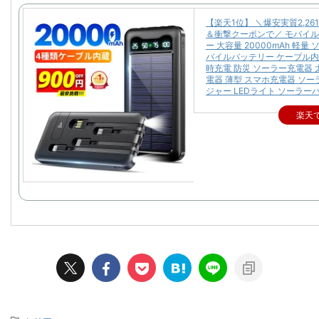
【楽天1位】 ＼爆安実質2,26
＆衝撃クーポンで／ モバイ
ー 大容量 20000mAh 軽量
バイルバッテリー ケーブル内
時充電 防災 ソーラー充電器 
電器 薄型 スマホ充電器 ソ
ジャー LEDライト ソーラー
楽天