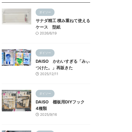
ダイソー
サナダ精工 積み重ねて使える
ケース 型紙
2026/6/19
ダイソー
DAISO かわいすぎる「みぃ
つけた。」再販きた
2025/12/11
ダイソー
DAISO 棚板用DIYフック
4種類
2025/9/16