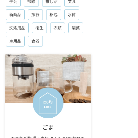
手芸
掃除
推し活
文具
新商品
旅行
梱包
水筒
洗濯用品
衛生
衣類
製菓
車用品
食器
ごま