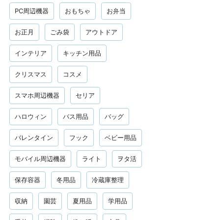
PC周辺機器
おもちゃ
お弁当
お正月
ごみ袋
アウトドア
インテリア
キッチン用品
クリスマス
コスメ
スマホ周辺機器
セリア
ハロウィン
バス用品
バッグ
バレンタイン
フック
ベビー用品
モバイル周辺機器
ライト
ヲタ活
保存容器
冬用品
冷蔵庫整理
収納
園芸
夏用品
学用品