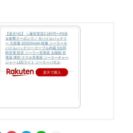
【楽天1位】 ＼爆安実質2,261円〜P5倍
＆衝撃クーポンで／ モバイルバッテリ
ー 大容量 20000mAh 軽量 ソーラーモ
バイルバッテリー ケーブル内蔵 5台同
時充電 防災 ソーラー充電器 太陽能 充
電器 薄型 スマホ充電器 ソーラーチャー
ジャー LEDライト ソーラーパネル
楽天で購入