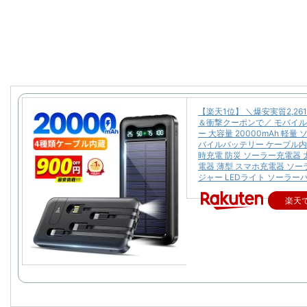
【楽天1位】 ＼爆安実質2,26
＆衝撃クーポンで／ モバイ
ー 大容量 20000mAh 軽量
バイルバッテリー ケーブル内
時充電 防災 ソーラー充電器 
電器 薄型 スマホ充電器 ソ
ジャー LEDライト ソーラー
楽天