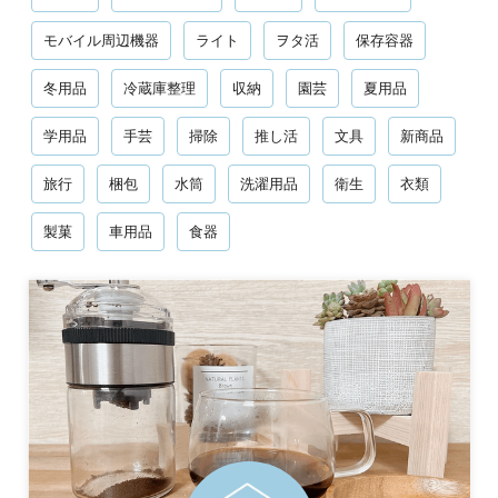
モバイル周辺機器
ライト
ヲタ活
保存容器
冬用品
冷蔵庫整理
収納
園芸
夏用品
学用品
手芸
掃除
推し活
文具
新商品
旅行
梱包
水筒
洗濯用品
衛生
衣類
製菓
車用品
食器