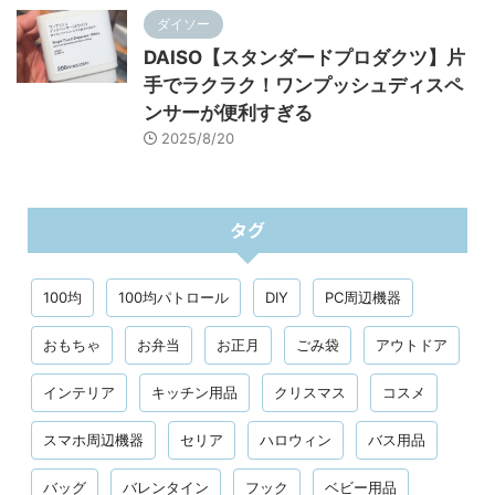
ダイソー
DAISO【スタンダードプロダクツ】片
手でラクラク！ワンプッシュディスペ
ンサーが便利すぎる
2025/8/20
タグ
100均
100均パトロール
DIY
PC周辺機器
おもちゃ
お弁当
お正月
ごみ袋
アウトドア
インテリア
キッチン用品
クリスマス
コスメ
スマホ周辺機器
セリア
ハロウィン
バス用品
バッグ
バレンタイン
フック
ベビー用品