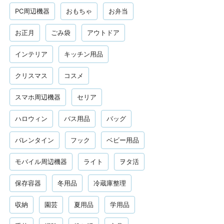
PC周辺機器
おもちゃ
お弁当
お正月
ごみ袋
アウトドア
インテリア
キッチン用品
クリスマス
コスメ
スマホ周辺機器
セリア
ハロウィン
バス用品
バッグ
バレンタイン
フック
ベビー用品
モバイル周辺機器
ライト
ヲタ活
保存容器
冬用品
冷蔵庫整理
収納
園芸
夏用品
学用品