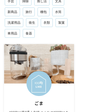
手芸
掃除
推し活
文具
新商品
旅行
梱包
水筒
洗濯用品
衛生
衣類
製菓
車用品
食器
ごま