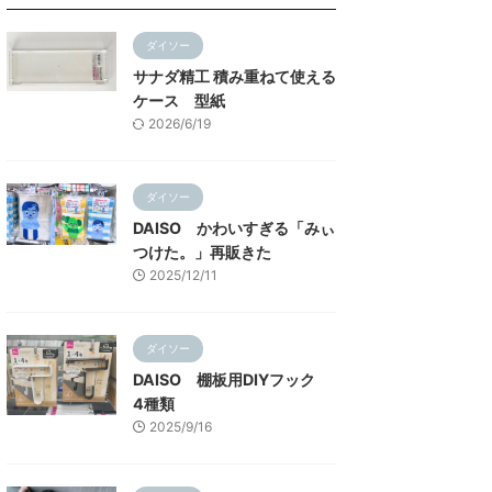
ダイソー
サナダ精工 積み重ねて使える
ケース 型紙
2026/6/19
ダイソー
DAISO かわいすぎる「みぃ
つけた。」再販きた
2025/12/11
ダイソー
DAISO 棚板用DIYフック
4種類
2025/9/16