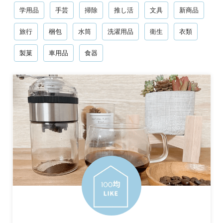
学用品
手芸
掃除
推し活
文具
新商品
旅行
梱包
水筒
洗濯用品
衛生
衣類
製菓
車用品
食器