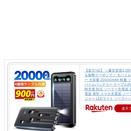
【楽天1位】 ＼爆安実質2,26
＆衝撃クーポンで／ モバイ
ー 大容量 20000mAh 軽量
バイルバッテリー ケーブル内
時充電 防災 ソーラー充電器 
電器 薄型 スマホ充電器 ソ
ジャー LEDライト ソーラー
楽天