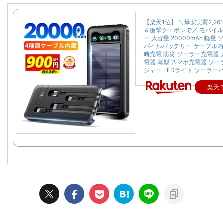
【楽天1位】 ＼爆安実質2,26
＆衝撃クーポンで／ モバイ
ー 大容量 20000mAh 軽量
バイルバッテリー ケーブル内
時充電 防災 ソーラー充電器 
電器 薄型 スマホ充電器 ソ
ジャー LEDライト ソーラー
楽天