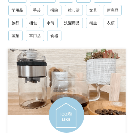
学用品
手芸
掃除
推し活
文具
新商品
旅行
梱包
水筒
洗濯用品
衛生
衣類
製菓
車用品
食器