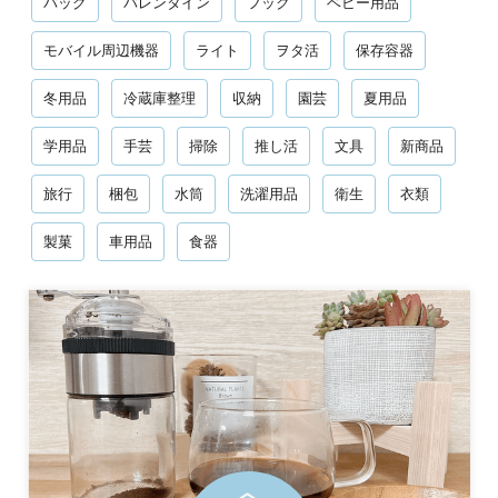
バッグ
バレンタイン
フック
ベビー用品
モバイル周辺機器
ライト
ヲタ活
保存容器
冬用品
冷蔵庫整理
収納
園芸
夏用品
学用品
手芸
掃除
推し活
文具
新商品
旅行
梱包
水筒
洗濯用品
衛生
衣類
製菓
車用品
食器