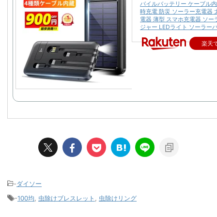
バイルバッテリー ケーブル内
時充電 防災 ソーラー充電器 
電器 薄型 スマホ充電器 ソ
ジャー LEDライト ソーラー
楽天
-
ダイソー
-
100均
,
虫除けブレスレット
,
虫除けリング