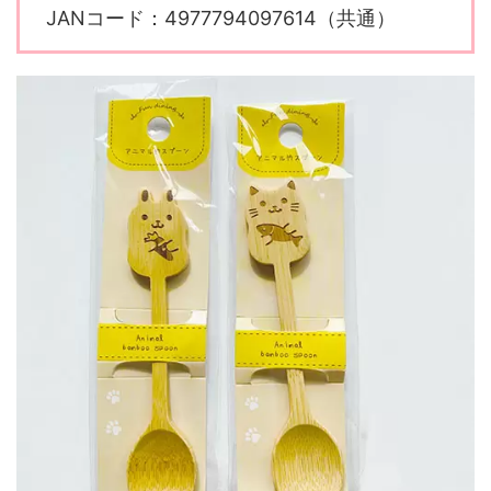
JANコード：4977794097614（共通）