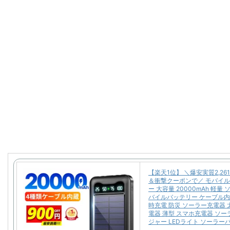
【楽天1位】 ＼爆安実質2,26
＆衝撃クーポンで／ モバイ
ー 大容量 20000mAh 軽量
バイルバッテリー ケーブル内
時充電 防災 ソーラー充電器 
電器 薄型 スマホ充電器 ソ
ジャー LEDライト ソーラー