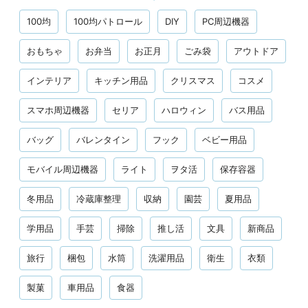
100均
100均パトロール
DIY
PC周辺機器
おもちゃ
お弁当
お正月
ごみ袋
アウトドア
インテリア
キッチン用品
クリスマス
コスメ
スマホ周辺機器
セリア
ハロウィン
バス用品
バッグ
バレンタイン
フック
ベビー用品
モバイル周辺機器
ライト
ヲタ活
保存容器
冬用品
冷蔵庫整理
収納
園芸
夏用品
学用品
手芸
掃除
推し活
文具
新商品
旅行
梱包
水筒
洗濯用品
衛生
衣類
製菓
車用品
食器