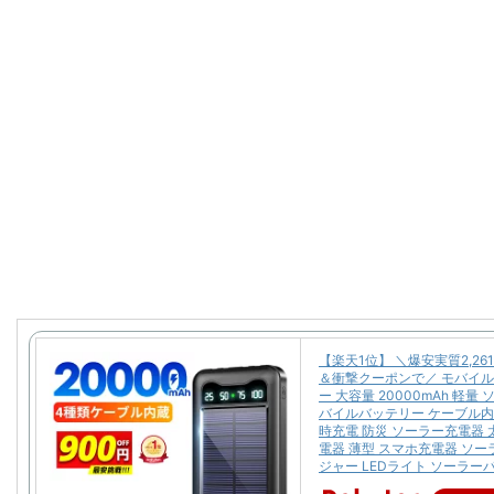
【楽天1位】 ＼爆安実質2,26
＆衝撃クーポンで／ モバイ
ー 大容量 20000mAh 軽量
バイルバッテリー ケーブル内
時充電 防災 ソーラー充電器 
電器 薄型 スマホ充電器 ソ
ジャー LEDライト ソーラー