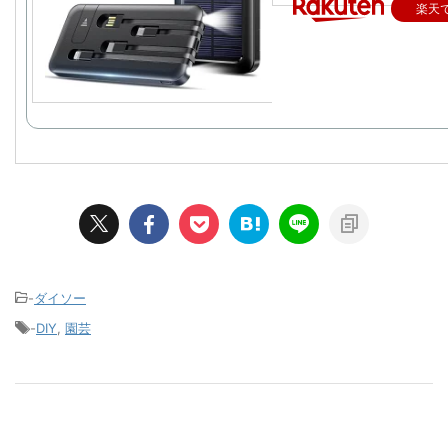
楽天
-
ダイソー
-
DIY
,
園芸