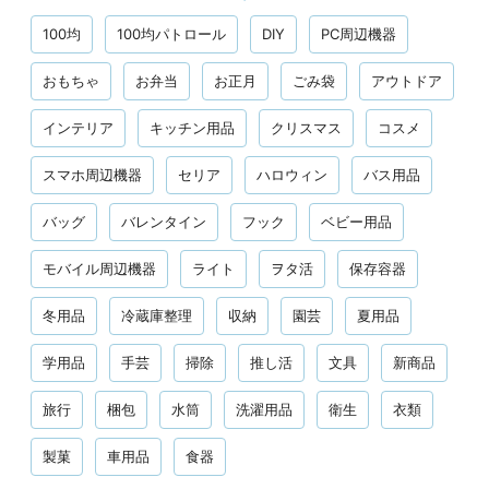
100均
100均パトロール
DIY
PC周辺機器
おもちゃ
お弁当
お正月
ごみ袋
アウトドア
インテリア
キッチン用品
クリスマス
コスメ
スマホ周辺機器
セリア
ハロウィン
バス用品
バッグ
バレンタイン
フック
ベビー用品
モバイル周辺機器
ライト
ヲタ活
保存容器
冬用品
冷蔵庫整理
収納
園芸
夏用品
学用品
手芸
掃除
推し活
文具
新商品
旅行
梱包
水筒
洗濯用品
衛生
衣類
製菓
車用品
食器