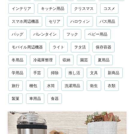
100均
100均パトロール
DIY
PC周辺機器
おもちゃ
お弁当
お正月
ごみ袋
アウトドア
インテリア
キッチン用品
クリスマス
コスメ
スマホ周辺機器
セリア
ハロウィン
バス用品
バッグ
バレンタイン
フック
ベビー用品
モバイル周辺機器
ライト
ヲタ活
保存容器
冬用品
冷蔵庫整理
収納
園芸
夏用品
学用品
手芸
掃除
推し活
文具
新商品
旅行
梱包
水筒
洗濯用品
衛生
衣類
製菓
車用品
食器