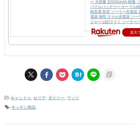
ー 大容量 20000mAh 軽量
バイルバッテリー ケーブル内
時充電 防災 ソーラー充電器 
電器 薄型 スマホ充電器 ソ
ジャー LEDライト ソーラー
楽天
-
キャンドゥ
,
セリア
,
ダイソー
,
ワッツ
-
キッチン用品