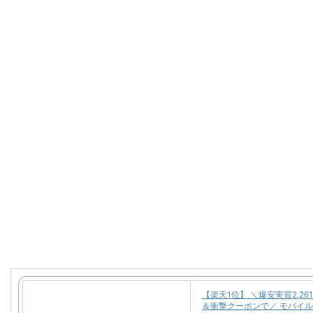
【楽天1位】 ＼爆安実質2,26
＆衝撃クーポンで／ モバイ