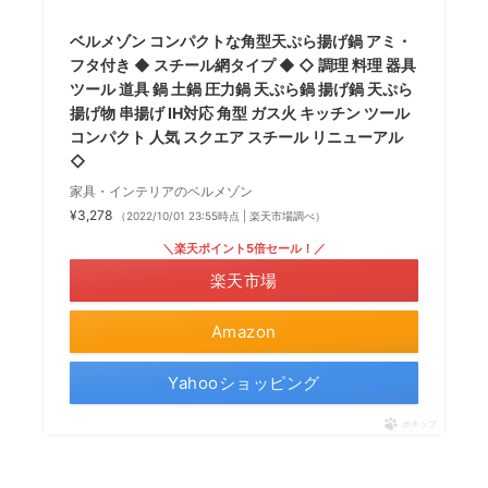
ベルメゾン コンパクトな角型天ぷら揚げ鍋 アミ・
フタ付き ◆ スチール網タイプ ◆ ◇ 調理 料理 器具
ツール 道具 鍋 土鍋 圧力鍋 天ぷら鍋 揚げ鍋 天ぷら
揚げ物 串揚げ IH対応 角型 ガス火 キッチン ツール
コンパクト 人気 スクエア スチール リニューアル
◇
家具・インテリアのベルメゾン
¥3,278
（2022/10/01 23:55時点 | 楽天市場調べ）
＼楽天ポイント5倍セール！／
楽天市場
Amazon
Yahooショッピング
ポチップ