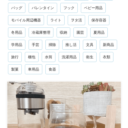
バッグ
バレンタイン
フック
ベビー用品
モバイル周辺機器
ライト
ヲタ活
保存容器
冬用品
冷蔵庫整理
収納
園芸
夏用品
学用品
手芸
掃除
推し活
文具
新商品
旅行
梱包
水筒
洗濯用品
衛生
衣類
製菓
車用品
食器