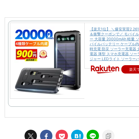
【楽天1位】 ＼爆安実質2,26
＆衝撃クーポンで／ モバイ
ー 大容量 20000mAh 軽量
バイルバッテリー ケーブル内
時充電 防災 ソーラー充電器 
電器 薄型 スマホ充電器 ソ
ジャー LEDライト ソーラー
楽天