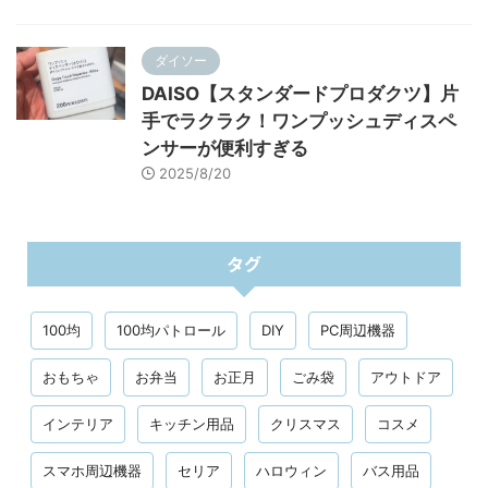
ダイソー
DAISO【スタンダードプロダクツ】片
手でラクラク！ワンプッシュディスペ
ンサーが便利すぎる
2025/8/20
タグ
100均
100均パトロール
DIY
PC周辺機器
おもちゃ
お弁当
お正月
ごみ袋
アウトドア
インテリア
キッチン用品
クリスマス
コスメ
スマホ周辺機器
セリア
ハロウィン
バス用品