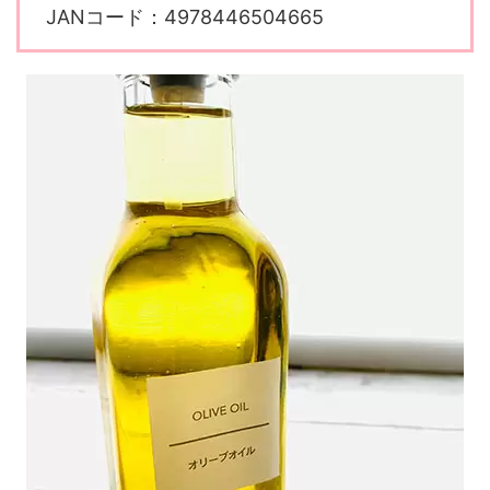
JANコード：4978446504665