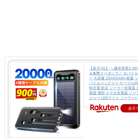
【楽天1位】 ＼爆安実質2,26
＆衝撃クーポンで／ モバイ
ー 大容量 20000mAh 軽量
バイルバッテリー ケーブル内
時充電 防災 ソーラー充電器 
電器 薄型 スマホ充電器 ソ
ジャー LEDライト ソーラー
楽天