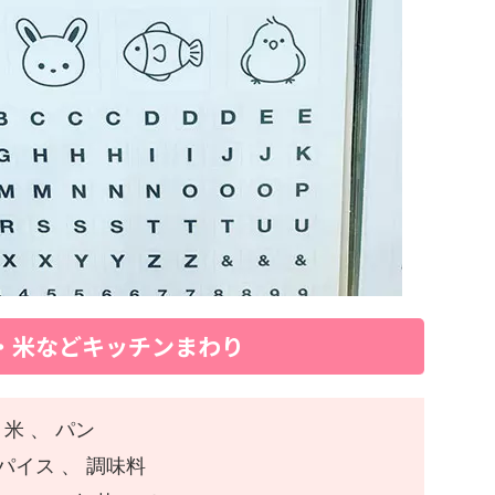
・米などキッチンまわり
米 、 パン
スパイス 、 調味料