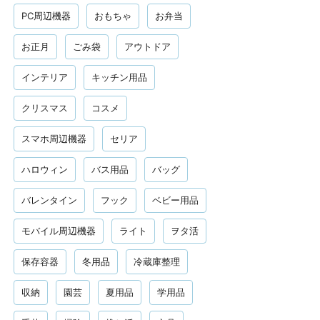
PC周辺機器
おもちゃ
お弁当
お正月
ごみ袋
アウトドア
インテリア
キッチン用品
クリスマス
コスメ
スマホ周辺機器
セリア
ハロウィン
バス用品
バッグ
バレンタイン
フック
ベビー用品
モバイル周辺機器
ライト
ヲタ活
保存容器
冬用品
冷蔵庫整理
収納
園芸
夏用品
学用品