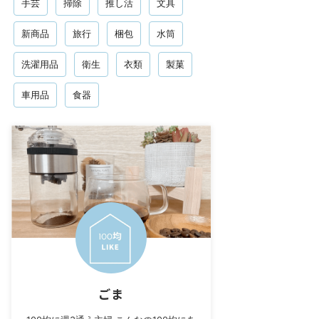
手芸
掃除
推し活
文具
新商品
旅行
梱包
水筒
洗濯用品
衛生
衣類
製菓
車用品
食器
ごま