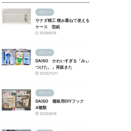
ダイソー
サナダ精工 積み重ねて使える
ケース 型紙
2026/6/19
ダイソー
DAISO かわいすぎる「みぃ
つけた。」再販きた
2025/12/11
ダイソー
DAISO 棚板用DIYフック
4種類
2025/9/16