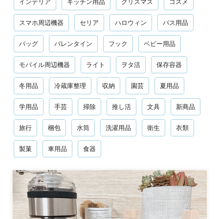
インテリア
キッチン用品
クリスマス
コスメ
スマホ周辺機器
セリア
ハロウィン
バス用品
バッグ
バレンタイン
フック
ベビー用品
モバイル周辺機器
ライト
ヲタ活
保存容器
冬用品
冷蔵庫整理
収納
園芸
夏用品
学用品
手芸
掃除
推し活
文具
新商品
旅行
梱包
水筒
洗濯用品
衛生
衣類
製菓
車用品
食器