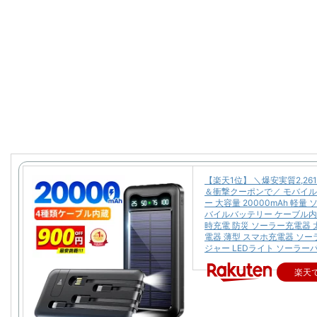
【楽天1位】 ＼爆安実質2,26
＆衝撃クーポンで／ モバイ
ー 大容量 20000mAh 軽量
バイルバッテリー ケーブル内
時充電 防災 ソーラー充電器 
電器 薄型 スマホ充電器 ソ
ジャー LEDライト ソーラー
楽天