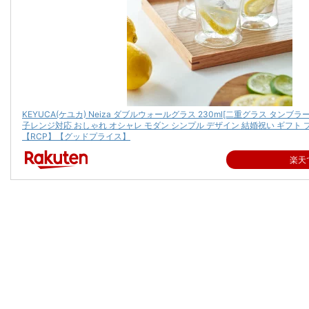
KEYUCA(ケユカ) Neiza ダブルウォールグラス 230ml[二重グラス タンブラ
子レンジ対応 おしゃれ オシャレ モダン シンプル デザイン 結婚祝い ギフト プ
【RCP】【グッドプライス】
楽天