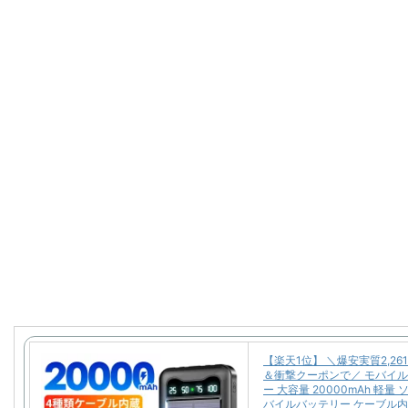
【楽天1位】 ＼爆安実質2,26
＆衝撃クーポンで／ モバイ
ー 大容量 20000mAh 軽量
バイルバッテリー ケーブル内