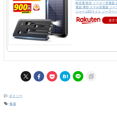
時充電 防災 ソーラー充電器 
電器 薄型 スマホ充電器 ソ
ジャー LEDライト ソーラー
楽天
-
ダイソー
-
食器