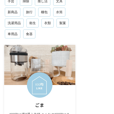
手芸
掃除
推し活
文具
新商品
旅行
梱包
水筒
洗濯用品
衛生
衣類
製菓
車用品
食器
ごま