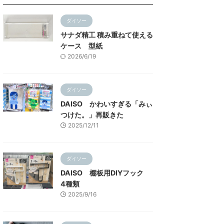
ダイソー
サナダ精工 積み重ねて使える
ケース 型紙
2026/6/19
ダイソー
DAISO かわいすぎる「みぃ
つけた。」再販きた
2025/12/11
ダイソー
DAISO 棚板用DIYフック
4種類
2025/9/16