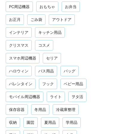
PC周辺機器
おもちゃ
お弁当
お正月
ごみ袋
アウトドア
インテリア
キッチン用品
クリスマス
コスメ
スマホ周辺機器
セリア
ハロウィン
バス用品
バッグ
バレンタイン
フック
ベビー用品
モバイル周辺機器
ライト
ヲタ活
保存容器
冬用品
冷蔵庫整理
収納
園芸
夏用品
学用品