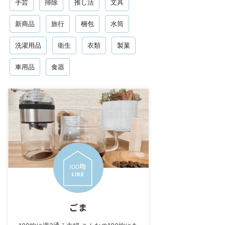
手芸
掃除
推し活
文具
新商品
旅行
梱包
水筒
洗濯用品
衛生
衣類
製菓
車用品
食器
ごま