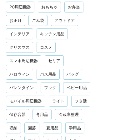
PC周辺機器
おもちゃ
お弁当
お正月
ごみ袋
アウトドア
インテリア
キッチン用品
クリスマス
コスメ
スマホ周辺機器
セリア
ハロウィン
バス用品
バッグ
バレンタイン
フック
ベビー用品
モバイル周辺機器
ライト
ヲタ活
保存容器
冬用品
冷蔵庫整理
収納
園芸
夏用品
学用品