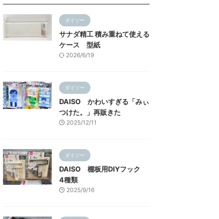
ダイソー
サナダ精工 積み重ねて使える
ケース 型紙
2026/6/19
ダイソー
DAISO かわいすぎる「みぃ
つけた。」再販きた
2025/12/11
ダイソー
DAISO 棚板用DIYフック
4種類
2025/9/16