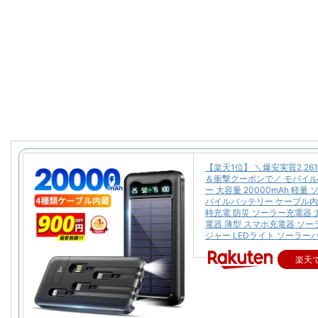
【楽天1位】 ＼爆安実質2,26
＆衝撃クーポンで／ モバイ
ー 大容量 20000mAh 軽量
バイルバッテリー ケーブル内
時充電 防災 ソーラー充電器 
電器 薄型 スマホ充電器 ソ
ジャー LEDライト ソーラー
楽天