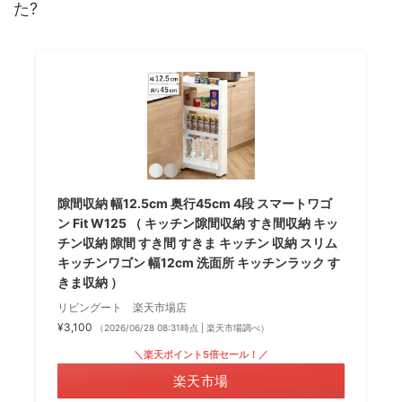
た?
隙間収納 幅12.5cm 奥行45cm 4段 スマートワゴ
ン Fit W125 （ キッチン隙間収納 すき間収納 キッ
チン収納 隙間 すき間 すきま キッチン 収納 スリム
キッチンワゴン 幅12cm 洗面所 キッチンラック す
きま収納 ）
リビングート 楽天市場店
¥3,100
（2026/06/28 08:31時点 | 楽天市場調べ）
＼楽天ポイント5倍セール！／
楽天市場