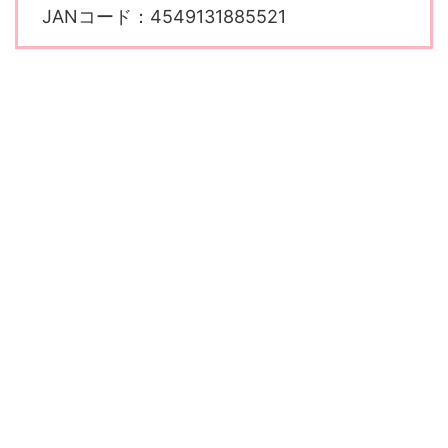
JANコード：4549131885521