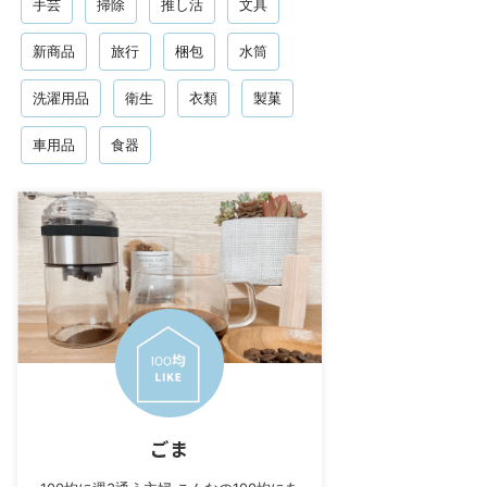
手芸
掃除
推し活
文具
新商品
旅行
梱包
水筒
洗濯用品
衛生
衣類
製菓
車用品
食器
ごま