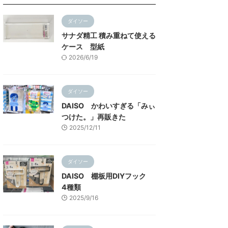
ダイソー
サナダ精工 積み重ねて使える
ケース 型紙
2026/6/19
ダイソー
DAISO かわいすぎる「みぃ
つけた。」再販きた
2025/12/11
ダイソー
DAISO 棚板用DIYフック
4種類
2025/9/16