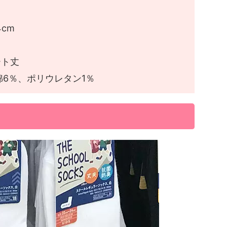
4cm
ート丈
綿6％、ポリウレタン1％