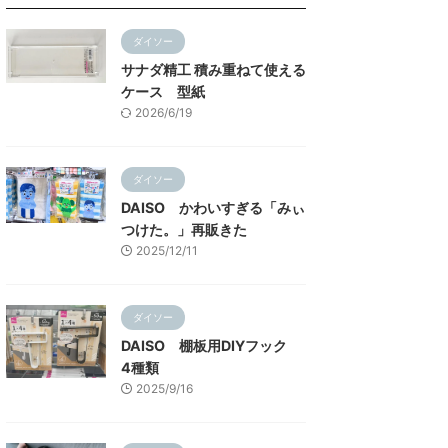
ダイソー
サナダ精工 積み重ねて使える
ケース 型紙
2026/6/19
ダイソー
DAISO かわいすぎる「みぃ
つけた。」再販きた
2025/12/11
ダイソー
DAISO 棚板用DIYフック
4種類
2025/9/16