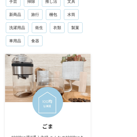
手芸
掃除
推し活
文具
新商品
旅行
梱包
水筒
洗濯用品
衛生
衣類
製菓
車用品
食器
ごま