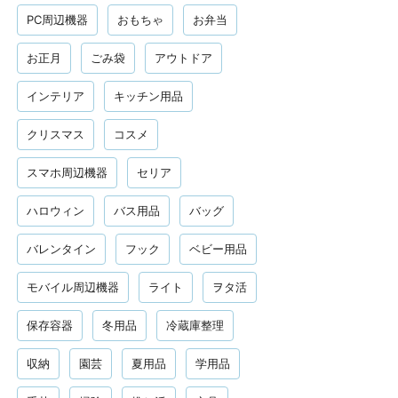
PC周辺機器
おもちゃ
お弁当
お正月
ごみ袋
アウトドア
インテリア
キッチン用品
クリスマス
コスメ
スマホ周辺機器
セリア
ハロウィン
バス用品
バッグ
バレンタイン
フック
ベビー用品
モバイル周辺機器
ライト
ヲタ活
保存容器
冬用品
冷蔵庫整理
収納
園芸
夏用品
学用品