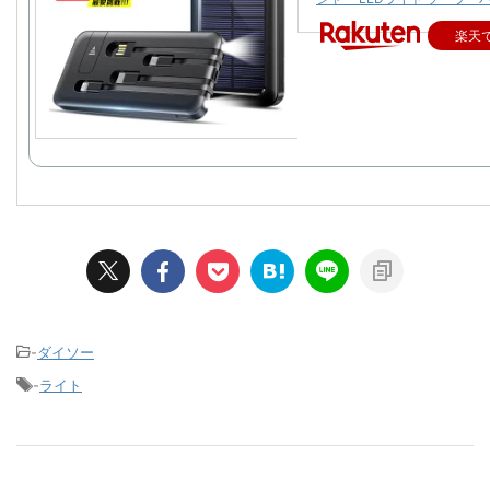
楽天
-
ダイソー
-
ライト