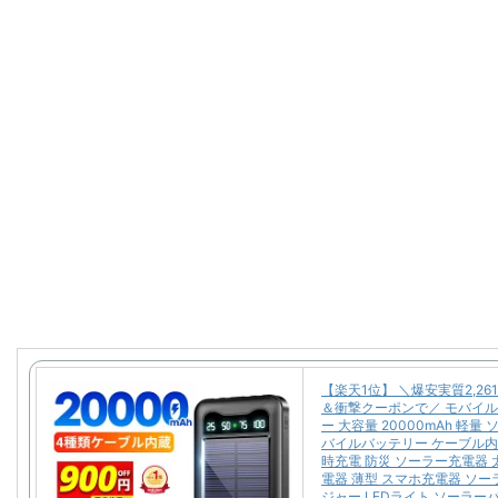
【楽天1位】 ＼爆安実質2,26
＆衝撃クーポンで／ モバイ
ー 大容量 20000mAh 軽量
バイルバッテリー ケーブル内
時充電 防災 ソーラー充電器 
電器 薄型 スマホ充電器 ソ
ジャー LEDライト ソーラー