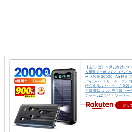
【楽天1位】 ＼爆安実質2,26
＆衝撃クーポンで／ モバイ
ー 大容量 20000mAh 軽量
バイルバッテリー ケーブル内
時充電 防災 ソーラー充電器 
電器 薄型 スマホ充電器 ソ
ジャー LEDライト ソーラー
楽天