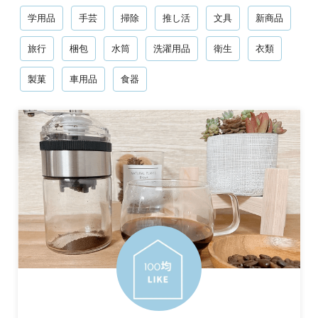
学用品
手芸
掃除
推し活
文具
新商品
旅行
梱包
水筒
洗濯用品
衛生
衣類
製菓
車用品
食器