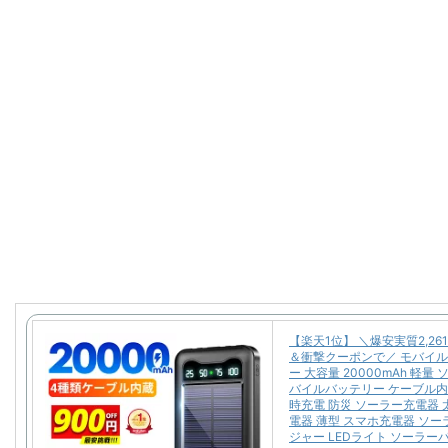
【楽天1位】 ＼爆安実質2,26
＆衝撃クーポンで／ モバイ
ー 大容量 20000mAh 軽量
バイルバッテリー ケーブル内
時充電 防災 ソーラー充電器 
電器 薄型 スマホ充電器 ソ
ジャー LEDライト ソーラー