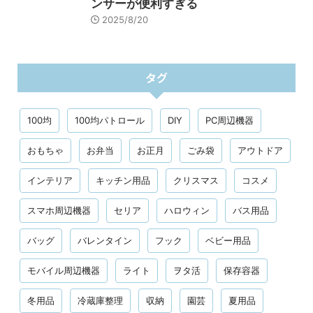
ンサーが便利すぎる
2025/8/20
タグ
100均
100均パトロール
DIY
PC周辺機器
おもちゃ
お弁当
お正月
ごみ袋
アウトドア
インテリア
キッチン用品
クリスマス
コスメ
スマホ周辺機器
セリア
ハロウィン
バス用品
バッグ
バレンタイン
フック
ベビー用品
モバイル周辺機器
ライト
ヲタ活
保存容器
冬用品
冷蔵庫整理
収納
園芸
夏用品