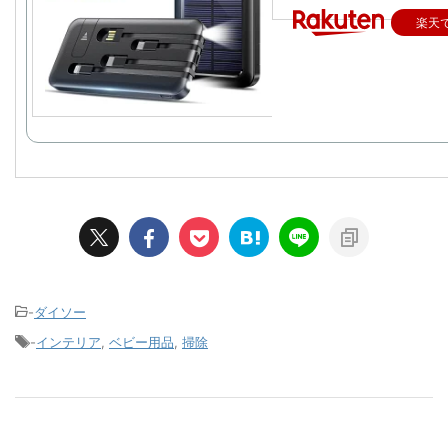
楽天
-
ダイソー
-
インテリア
,
ベビー用品
,
掃除