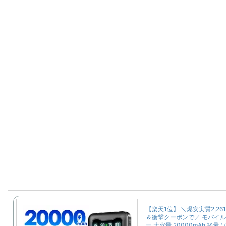
【楽天1位】 ＼爆安実質2,26
＆衝撃クーポンで／ モバイ
ー 大容量 20000mAh 軽量