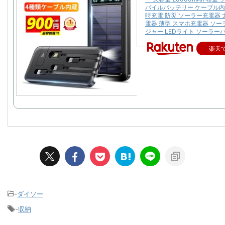
バイルバッテリー ケーブル内
時充電 防災 ソーラー充電器 
電器 薄型 スマホ充電器 ソ
ジャー LEDライト ソーラー
楽天
-
ダイソー
-
収納