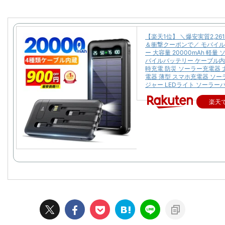
【楽天1位】 ＼爆安実質2,26
＆衝撃クーポンで／ モバイ
ー 大容量 20000mAh 軽量
バイルバッテリー ケーブル内
時充電 防災 ソーラー充電器 
電器 薄型 スマホ充電器 ソ
ジャー LEDライト ソーラー
楽天