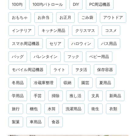
100均
100均パトロール
DIY
PC周辺機器
おもちゃ
お弁当
お正月
ごみ袋
アウトドア
インテリア
キッチン用品
クリスマス
コスメ
スマホ周辺機器
セリア
ハロウィン
バス用品
バッグ
バレンタイン
フック
ベビー用品
モバイル周辺機器
ライト
ヲタ活
保存容器
冬用品
冷蔵庫整理
収納
園芸
夏用品
学用品
手芸
掃除
推し活
文具
新商品
旅行
梱包
水筒
洗濯用品
衛生
衣類
製菓
車用品
食器