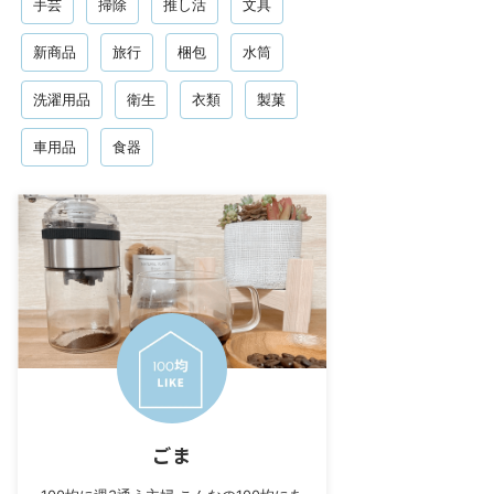
手芸
掃除
推し活
文具
新商品
旅行
梱包
水筒
洗濯用品
衛生
衣類
製菓
車用品
食器
ごま