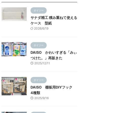
ダイソー
サナダ精工 積み重ねて使える
ケース 型紙
2026/6/19
ダイソー
DAISO かわいすぎる「みぃ
つけた。」再販きた
2025/12/11
ダイソー
DAISO 棚板用DIYフック
4種類
2025/9/16