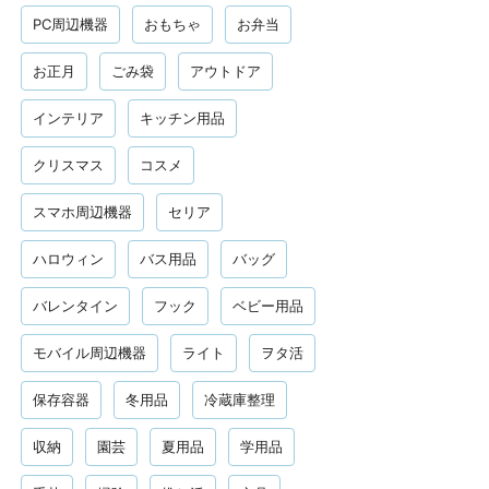
PC周辺機器
おもちゃ
お弁当
お正月
ごみ袋
アウトドア
インテリア
キッチン用品
クリスマス
コスメ
スマホ周辺機器
セリア
ハロウィン
バス用品
バッグ
バレンタイン
フック
ベビー用品
モバイル周辺機器
ライト
ヲタ活
保存容器
冬用品
冷蔵庫整理
収納
園芸
夏用品
学用品