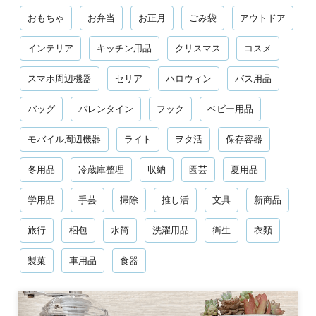
おもちゃ
お弁当
お正月
ごみ袋
アウトドア
インテリア
キッチン用品
クリスマス
コスメ
スマホ周辺機器
セリア
ハロウィン
バス用品
バッグ
バレンタイン
フック
ベビー用品
モバイル周辺機器
ライト
ヲタ活
保存容器
冬用品
冷蔵庫整理
収納
園芸
夏用品
学用品
手芸
掃除
推し活
文具
新商品
旅行
梱包
水筒
洗濯用品
衛生
衣類
製菓
車用品
食器