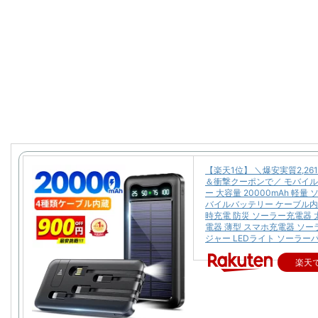
【楽天1位】 ＼爆安実質2,26
＆衝撃クーポンで／ モバイ
ー 大容量 20000mAh 軽量
バイルバッテリー ケーブル内
時充電 防災 ソーラー充電器 
電器 薄型 スマホ充電器 ソ
ジャー LEDライト ソーラー
楽天