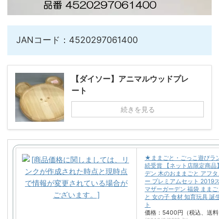
JANコード：4520297061400
【ダイソー】アニマルウッドプレ
ート
続きを見る
★ままごと・ごっこ遊びラ
続受賞 【ネット店限定商品
デン 木のおままごと アフ
ー プレミアムセット 2019
マザーガーデン 福袋 ままご
と 女の子 食材 知育玩具 
ト
価格：5400円（税込、送料