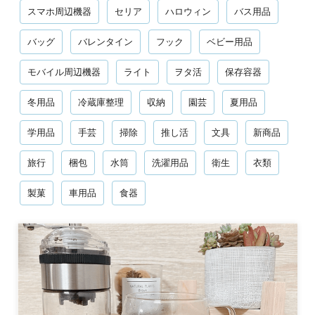
スマホ周辺機器
セリア
ハロウィン
バス用品
バッグ
バレンタイン
フック
ベビー用品
モバイル周辺機器
ライト
ヲタ活
保存容器
冬用品
冷蔵庫整理
収納
園芸
夏用品
学用品
手芸
掃除
推し活
文具
新商品
旅行
梱包
水筒
洗濯用品
衛生
衣類
製菓
車用品
食器