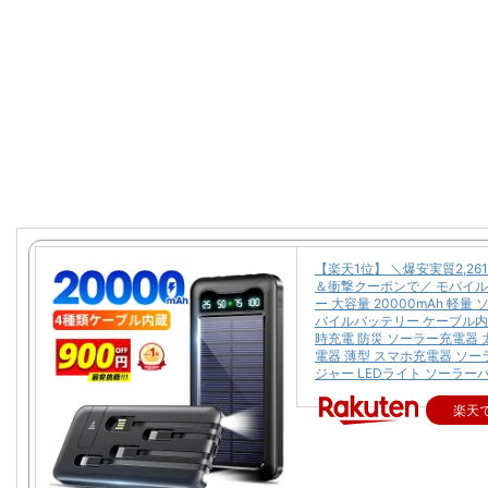
【楽天1位】 ＼爆安実質2,26
＆衝撃クーポンで／ モバイ
ー 大容量 20000mAh 軽量
バイルバッテリー ケーブル内
時充電 防災 ソーラー充電器 
電器 薄型 スマホ充電器 ソ
ジャー LEDライト ソーラー
楽天