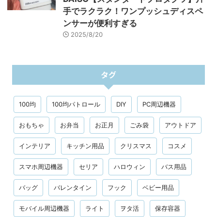
手でラクラク！ワンプッシュディスペ
ンサーが便利すぎる
2025/8/20
タグ
100均
100均パトロール
DIY
PC周辺機器
おもちゃ
お弁当
お正月
ごみ袋
アウトドア
インテリア
キッチン用品
クリスマス
コスメ
スマホ周辺機器
セリア
ハロウィン
バス用品
バッグ
バレンタイン
フック
ベビー用品
モバイル周辺機器
ライト
ヲタ活
保存容器