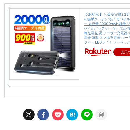
【楽天1位】 ＼爆安実質2,26
＆衝撃クーポンで／ モバイ
ー 大容量 20000mAh 軽量
バイルバッテリー ケーブル内
時充電 防災 ソーラー充電器 
電器 薄型 スマホ充電器 ソ
ジャー LEDライト ソーラー
楽天