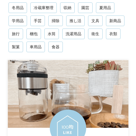
冬用品
冷蔵庫整理
収納
園芸
夏用品
学用品
手芸
掃除
推し活
文具
新商品
旅行
梱包
水筒
洗濯用品
衛生
衣類
製菓
車用品
食器