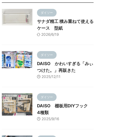
ダイソー
サナダ精工 積み重ねて使える
ケース 型紙
2026/6/19
ダイソー
DAISO かわいすぎる「みぃ
つけた。」再販きた
2025/12/11
ダイソー
DAISO 棚板用DIYフック
4種類
2025/9/16