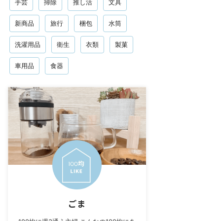
手芸
掃除
推し活
文具
新商品
旅行
梱包
水筒
洗濯用品
衛生
衣類
製菓
車用品
食器
ごま