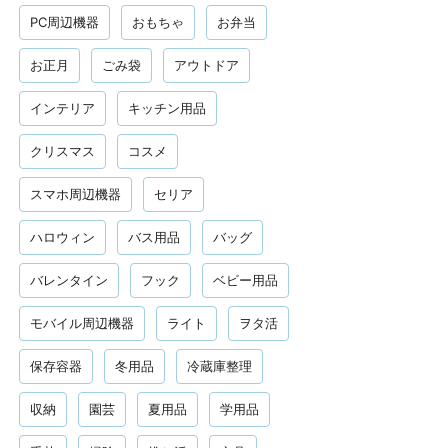
PC周辺機器
おもちゃ
お弁当
お正月
ごみ袋
アウトドア
インテリア
キッチン用品
クリスマス
コスメ
スマホ周辺機器
セリア
ハロウィン
バス用品
バッグ
バレンタイン
フック
ベビー用品
モバイル周辺機器
ライト
ヲタ活
保存容器
冬用品
冷蔵庫整理
収納
園芸
夏用品
学用品