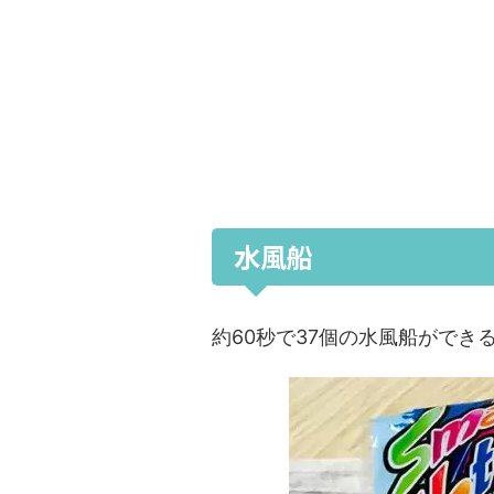
水風船
約60秒で37個の水風船ができ