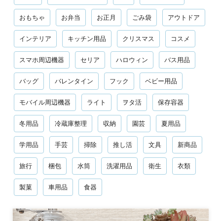
おもちゃ
お弁当
お正月
ごみ袋
アウトドア
インテリア
キッチン用品
クリスマス
コスメ
スマホ周辺機器
セリア
ハロウィン
バス用品
バッグ
バレンタイン
フック
ベビー用品
モバイル周辺機器
ライト
ヲタ活
保存容器
冬用品
冷蔵庫整理
収納
園芸
夏用品
学用品
手芸
掃除
推し活
文具
新商品
旅行
梱包
水筒
洗濯用品
衛生
衣類
製菓
車用品
食器