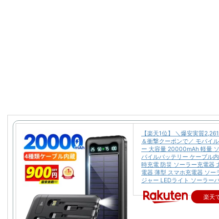
【楽天1位】 ＼爆安実質2,26
＆衝撃クーポンで／ モバイ
ー 大容量 20000mAh 軽量
バイルバッテリー ケーブル内
時充電 防災 ソーラー充電器 
電器 薄型 スマホ充電器 ソ
ジャー LEDライト ソーラー
楽天