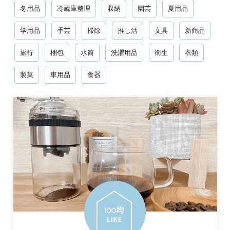
冬用品
冷蔵庫整理
収納
園芸
夏用品
学用品
手芸
掃除
推し活
文具
新商品
旅行
梱包
水筒
洗濯用品
衛生
衣類
製菓
車用品
食器