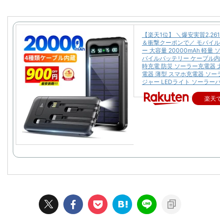
【楽天1位】 ＼爆安実質2,26
＆衝撃クーポンで／ モバイ
ー 大容量 20000mAh 軽量
バイルバッテリー ケーブル内
時充電 防災 ソーラー充電器 
電器 薄型 スマホ充電器 ソ
ジャー LEDライト ソーラー
楽天