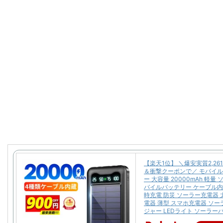
【楽天1位】 ＼爆安実質2,26
＆衝撃クーポンで／ モバイ
ー 大容量 20000mAh 軽量
バイルバッテリー ケーブル内
時充電 防災 ソーラー充電器 
電器 薄型 スマホ充電器 ソ
ジャー LEDライト ソーラー