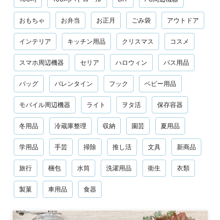
おもちゃ
お弁当
お正月
ごみ袋
アウトドア
インテリア
キッチン用品
クリスマス
コスメ
スマホ周辺機器
セリア
ハロウィン
バス用品
バッグ
バレンタイン
フック
ベビー用品
モバイル周辺機器
ライト
ヲタ活
保存容器
冬用品
冷蔵庫整理
収納
園芸
夏用品
学用品
手芸
掃除
推し活
文具
新商品
旅行
梱包
水筒
洗濯用品
衛生
衣類
製菓
車用品
食器