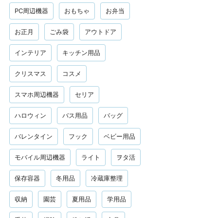
PC周辺機器
おもちゃ
お弁当
お正月
ごみ袋
アウトドア
インテリア
キッチン用品
クリスマス
コスメ
スマホ周辺機器
セリア
ハロウィン
バス用品
バッグ
バレンタイン
フック
ベビー用品
モバイル周辺機器
ライト
ヲタ活
保存容器
冬用品
冷蔵庫整理
収納
園芸
夏用品
学用品