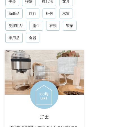
手芸
掃除
推し活
文具
新商品
旅行
梱包
水筒
洗濯用品
衛生
衣類
製菓
車用品
食器
ごま