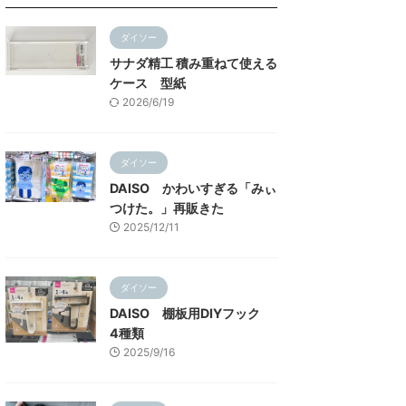
ダイソー
サナダ精工 積み重ねて使える
ケース 型紙
2026/6/19
ダイソー
DAISO かわいすぎる「みぃ
つけた。」再販きた
2025/12/11
ダイソー
DAISO 棚板用DIYフック
4種類
2025/9/16