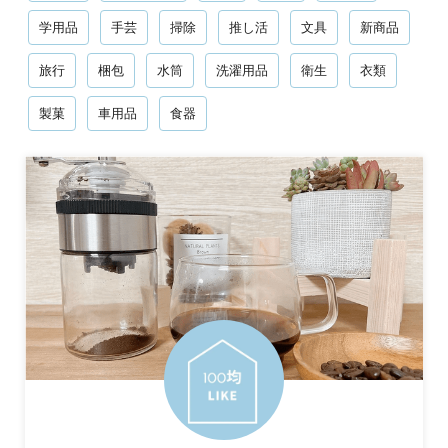
学用品
手芸
掃除
推し活
文具
新商品
旅行
梱包
水筒
洗濯用品
衛生
衣類
製菓
車用品
食器