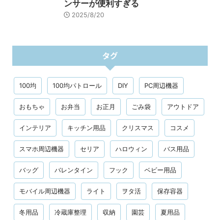
ンサーが便利すぎる
2025/8/20
タグ
100均
100均パトロール
DIY
PC周辺機器
おもちゃ
お弁当
お正月
ごみ袋
アウトドア
インテリア
キッチン用品
クリスマス
コスメ
スマホ周辺機器
セリア
ハロウィン
バス用品
バッグ
バレンタイン
フック
ベビー用品
モバイル周辺機器
ライト
ヲタ活
保存容器
冬用品
冷蔵庫整理
収納
園芸
夏用品