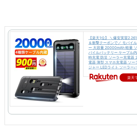
【楽天1位】 ＼爆安実質2,26
＆衝撃クーポンで／ モバイ
ー 大容量 20000mAh 軽量
バイルバッテリー ケーブル内
時充電 防災 ソーラー充電器 
電器 薄型 スマホ充電器 ソ
ジャー LEDライト ソーラー
楽天