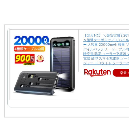
【楽天1位】 ＼爆安実質2,26
＆衝撃クーポンで／ モバイ
ー 大容量 20000mAh 軽量
バイルバッテリー ケーブル内
時充電 防災 ソーラー充電器 
電器 薄型 スマホ充電器 ソ
ジャー LEDライト ソーラー
楽天