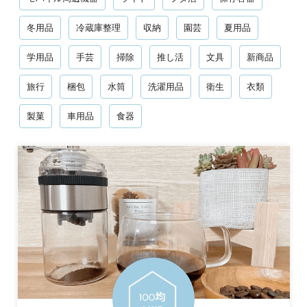
冬用品
冷蔵庫整理
収納
園芸
夏用品
学用品
手芸
掃除
推し活
文具
新商品
旅行
梱包
水筒
洗濯用品
衛生
衣類
製菓
車用品
食器