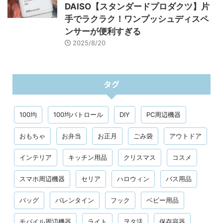
DAISO【スタンダードプロダクツ】片
手でラクラク！ワンプッシュディスペ
ンサーが便利すぎる
2025/8/20
タグ
100均
100均パトロール
DIY
PC周辺機器
おもちゃ
お弁当
お正月
ごみ袋
アウトドア
インテリア
キッチン用品
クリスマス
コスメ
スマホ周辺機器
セリア
ハロウィン
バス用品
バッグ
バレンタイン
フック
ベビー用品
モバイル周辺機器
ライト
ヲタ活
保存容器