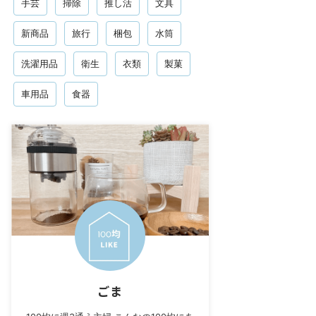
手芸
掃除
推し活
文具
新商品
旅行
梱包
水筒
洗濯用品
衛生
衣類
製菓
車用品
食器
ごま