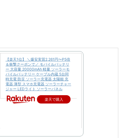
【楽天1位】 ＼爆安実質2,261円〜P5倍
＆衝撃クーポンで／ モバイルバッテリ
ー 大容量 20000mAh 軽量 ソーラーモ
バイルバッテリー ケーブル内蔵 5台同
時充電 防災 ソーラー充電器 太陽能 充
電器 薄型 スマホ充電器 ソーラーチャー
ジャー LEDライト ソーラーパネル
楽天で購入