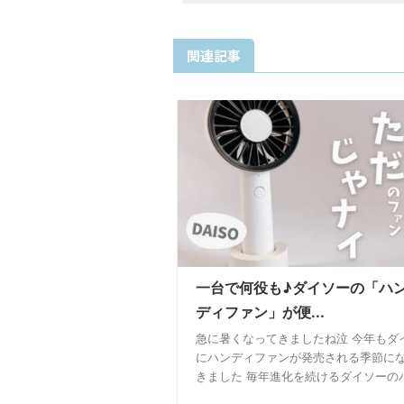
関連記事
一台で何役も♪ダイソーの「ハ
ディファン」が便...
急に暑くなってきましたね泣 今年もダ
にハンディファンが発売される季節に
きました 毎年進化を続けるダイソーのハ 