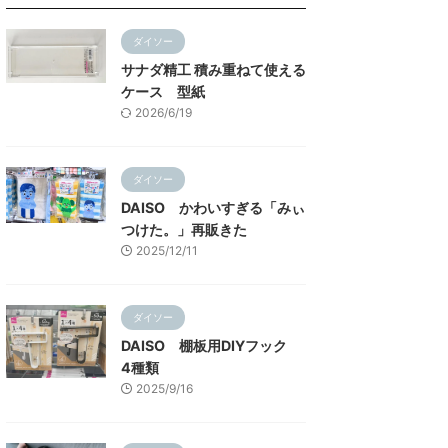
ダイソー
サナダ精工 積み重ねて使える
ケース 型紙
2026/6/19
ダイソー
DAISO かわいすぎる「みぃ
つけた。」再販きた
2025/12/11
ダイソー
DAISO 棚板用DIYフック
4種類
2025/9/16