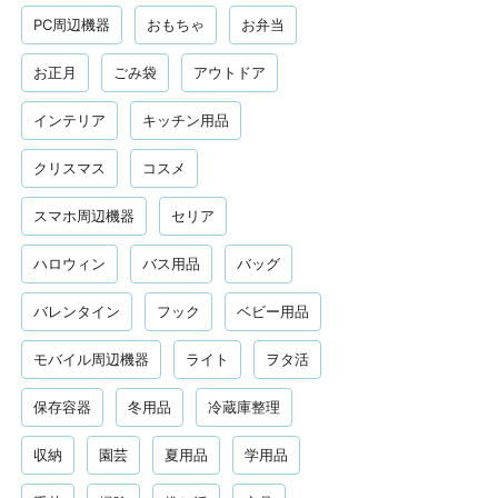
PC周辺機器
おもちゃ
お弁当
お正月
ごみ袋
アウトドア
インテリア
キッチン用品
クリスマス
コスメ
スマホ周辺機器
セリア
ハロウィン
バス用品
バッグ
バレンタイン
フック
ベビー用品
モバイル周辺機器
ライト
ヲタ活
保存容器
冬用品
冷蔵庫整理
収納
園芸
夏用品
学用品