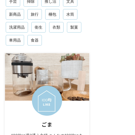
手芸
掃除
推し活
文具
新商品
旅行
梱包
水筒
洗濯用品
衛生
衣類
製菓
車用品
食器
ごま