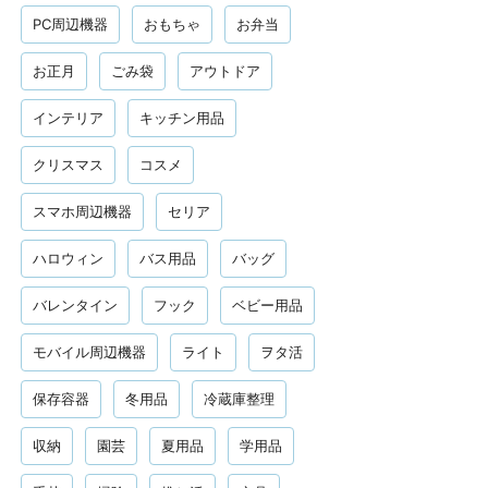
PC周辺機器
おもちゃ
お弁当
お正月
ごみ袋
アウトドア
インテリア
キッチン用品
クリスマス
コスメ
スマホ周辺機器
セリア
ハロウィン
バス用品
バッグ
バレンタイン
フック
ベビー用品
モバイル周辺機器
ライト
ヲタ活
保存容器
冬用品
冷蔵庫整理
収納
園芸
夏用品
学用品