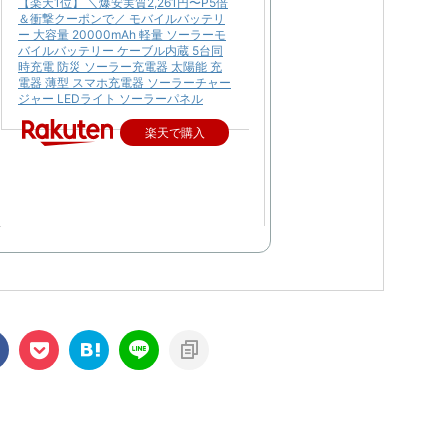
【楽天1位】 ＼爆安実質2,261円〜P5倍
＆衝撃クーポンで／ モバイルバッテリ
ー 大容量 20000mAh 軽量 ソーラーモ
バイルバッテリー ケーブル内蔵 5台同
時充電 防災 ソーラー充電器 太陽能 充
電器 薄型 スマホ充電器 ソーラーチャー
ジャー LEDライト ソーラーパネル
楽天で購入