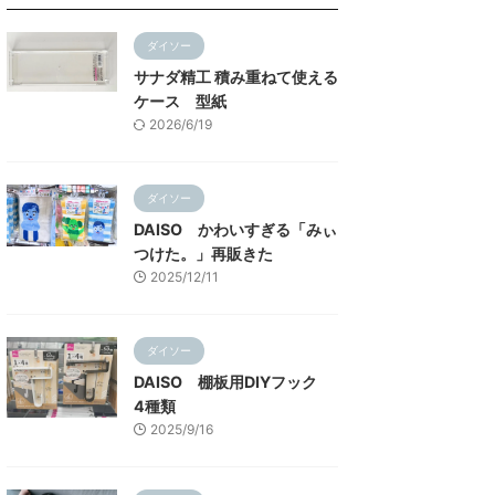
ダイソー
サナダ精工 積み重ねて使える
ケース 型紙
2026/6/19
ダイソー
DAISO かわいすぎる「みぃ
つけた。」再販きた
2025/12/11
ダイソー
DAISO 棚板用DIYフック
4種類
2025/9/16