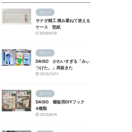
ダイソー
サナダ精工 積み重ねて使える
ケース 型紙
2026/6/19
ダイソー
DAISO かわいすぎる「みぃ
つけた。」再販きた
2025/12/11
ダイソー
DAISO 棚板用DIYフック
4種類
2025/9/16