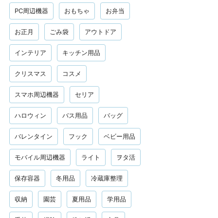
PC周辺機器
おもちゃ
お弁当
お正月
ごみ袋
アウトドア
インテリア
キッチン用品
クリスマス
コスメ
スマホ周辺機器
セリア
ハロウィン
バス用品
バッグ
バレンタイン
フック
ベビー用品
モバイル周辺機器
ライト
ヲタ活
保存容器
冬用品
冷蔵庫整理
収納
園芸
夏用品
学用品