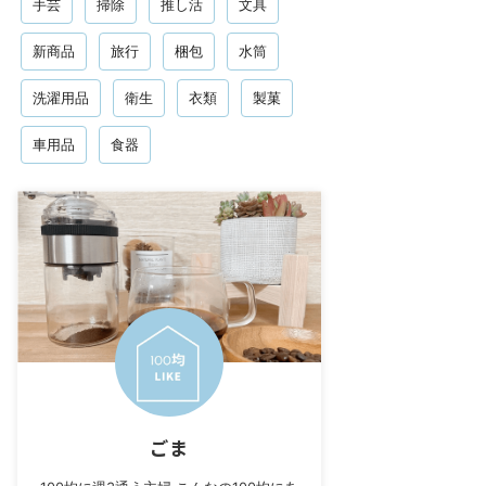
手芸
掃除
推し活
文具
新商品
旅行
梱包
水筒
洗濯用品
衛生
衣類
製菓
車用品
食器
ごま