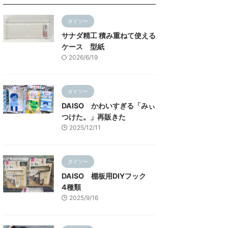
ダイソー
サナダ精工 積み重ねて使える
ケース 型紙
2026/6/19
ダイソー
DAISO かわいすぎる「みぃ
つけた。」再販きた
2025/12/11
ダイソー
DAISO 棚板用DIYフック
4種類
2025/9/16