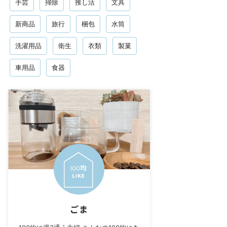
手芸
掃除
推し活
文具
新商品
旅行
梱包
水筒
洗濯用品
衛生
衣類
製菓
車用品
食器
ごま