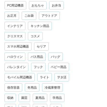
PC周辺機器
おもちゃ
お弁当
お正月
ごみ袋
アウトドア
インテリア
キッチン用品
クリスマス
コスメ
スマホ周辺機器
セリア
ハロウィン
バス用品
バッグ
バレンタイン
フック
ベビー用品
モバイル周辺機器
ライト
ヲタ活
保存容器
冬用品
冷蔵庫整理
収納
園芸
夏用品
学用品