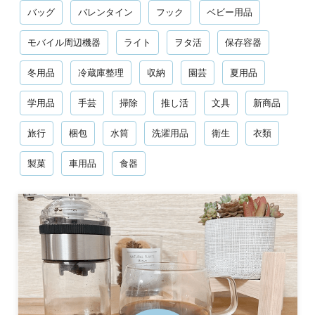
バッグ
バレンタイン
フック
ベビー用品
モバイル周辺機器
ライト
ヲタ活
保存容器
冬用品
冷蔵庫整理
収納
園芸
夏用品
学用品
手芸
掃除
推し活
文具
新商品
旅行
梱包
水筒
洗濯用品
衛生
衣類
製菓
車用品
食器