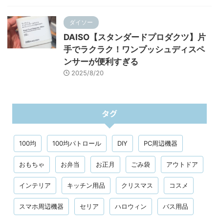
ダイソー
DAISO【スタンダードプロダクツ】片
手でラクラク！ワンプッシュディスペ
ンサーが便利すぎる
2025/8/20
タグ
100均
100均パトロール
DIY
PC周辺機器
おもちゃ
お弁当
お正月
ごみ袋
アウトドア
インテリア
キッチン用品
クリスマス
コスメ
スマホ周辺機器
セリア
ハロウィン
バス用品