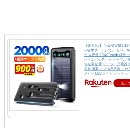
【楽天1位】 ＼爆安実質2,26
＆衝撃クーポンで／ モバイ
ー 大容量 20000mAh 軽量
バイルバッテリー ケーブル内
時充電 防災 ソーラー充電器 
電器 薄型 スマホ充電器 ソ
ジャー LEDライト ソーラー
楽天