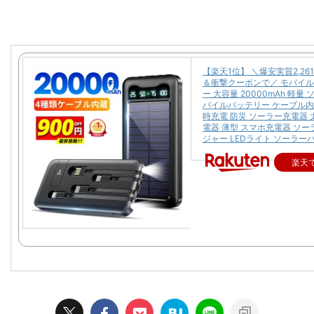
【楽天1位】 ＼爆安実質2,26
＆衝撃クーポンで／ モバイ
ー 大容量 20000mAh 軽量
バイルバッテリー ケーブル内
時充電 防災 ソーラー充電器 
電器 薄型 スマホ充電器 ソ
ジャー LEDライト ソーラー
楽天