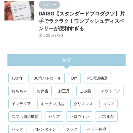
ダイソー
DAISO【スタンダードプロダクツ】片
手でラクラク！ワンプッシュディスペ
ンサーが便利すぎる
2025/8/20
タグ
100均
100均パトロール
DIY
PC周辺機器
おもちゃ
お弁当
お正月
ごみ袋
アウトドア
インテリア
キッチン用品
クリスマス
コスメ
スマホ周辺機器
セリア
ハロウィン
バス用品
バッグ
バレンタイン
フック
ベビー用品