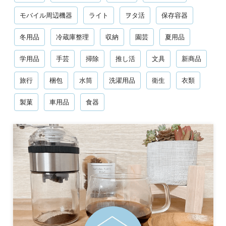
モバイル周辺機器
ライト
ヲタ活
保存容器
冬用品
冷蔵庫整理
収納
園芸
夏用品
学用品
手芸
掃除
推し活
文具
新商品
旅行
梱包
水筒
洗濯用品
衛生
衣類
製菓
車用品
食器