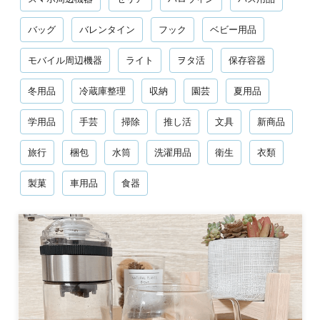
バッグ
バレンタイン
フック
ベビー用品
モバイル周辺機器
ライト
ヲタ活
保存容器
冬用品
冷蔵庫整理
収納
園芸
夏用品
学用品
手芸
掃除
推し活
文具
新商品
旅行
梱包
水筒
洗濯用品
衛生
衣類
製菓
車用品
食器