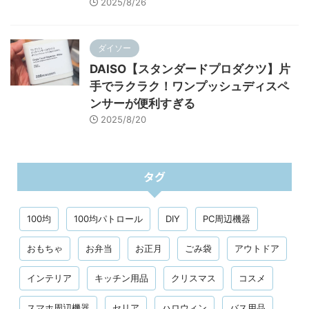
2025/8/26
ダイソー
DAISO【スタンダードプロダクツ】片
手でラクラク！ワンプッシュディスペ
ンサーが便利すぎる
2025/8/20
タグ
100均
100均パトロール
DIY
PC周辺機器
おもちゃ
お弁当
お正月
ごみ袋
アウトドア
インテリア
キッチン用品
クリスマス
コスメ
スマホ周辺機器
セリア
ハロウィン
バス用品