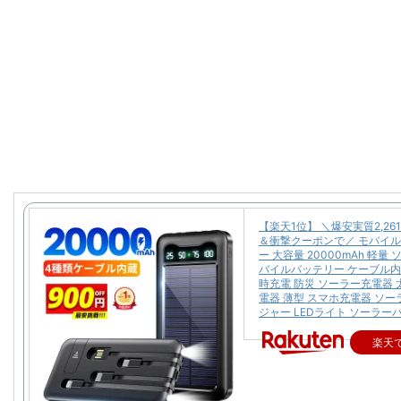
【楽天1位】 ＼爆安実質2,26
＆衝撃クーポンで／ モバイ
ー 大容量 20000mAh 軽量
バイルバッテリー ケーブル内
時充電 防災 ソーラー充電器 
電器 薄型 スマホ充電器 ソ
ジャー LEDライト ソーラー
楽天