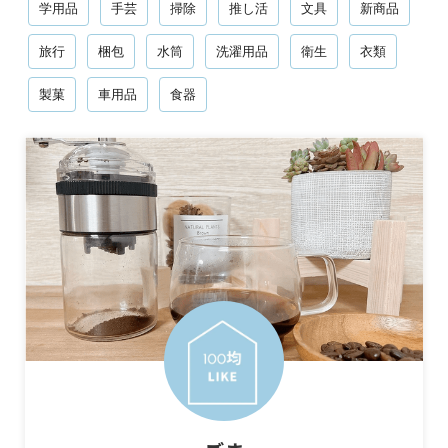
学用品
手芸
掃除
推し活
文具
新商品
旅行
梱包
水筒
洗濯用品
衛生
衣類
製菓
車用品
食器