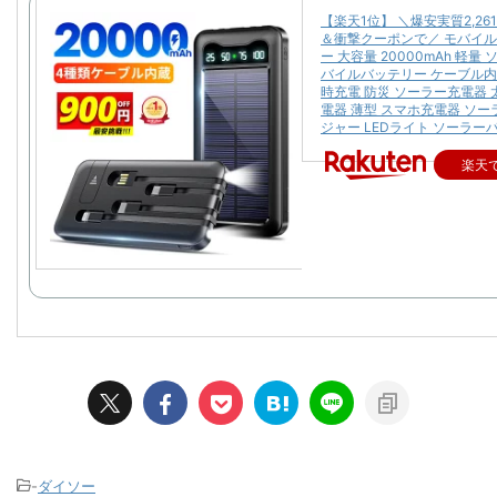
【楽天1位】 ＼爆安実質2,26
＆衝撃クーポンで／ モバイ
ー 大容量 20000mAh 軽量
バイルバッテリー ケーブル内
時充電 防災 ソーラー充電器 
電器 薄型 スマホ充電器 ソ
ジャー LEDライト ソーラー
楽天
-
ダイソー