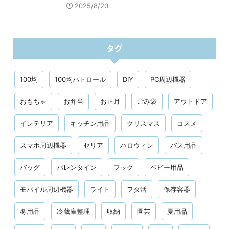
2025/8/20
タグ
100均
100均パトロール
DIY
PC周辺機器
おもちゃ
お弁当
お正月
ごみ袋
アウトドア
インテリア
キッチン用品
クリスマス
コスメ
スマホ周辺機器
セリア
ハロウィン
バス用品
バッグ
バレンタイン
フック
ベビー用品
モバイル周辺機器
ライト
ヲタ活
保存容器
冬用品
冷蔵庫整理
収納
園芸
夏用品